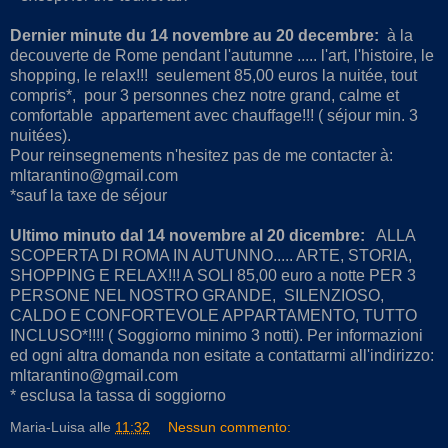
Dernier minute du 14 novembre au 20 decembre:
à la
decouverte de Rome pendant l'autumne ..... l'art, l'histoire, le
shopping, le relax!!! seulement 85,00 euros la nuitée, tout
compris*, pour 3 personnes chez notre grand, calme et
comfortable appartement avec chauffage!!! ( séjour min. 3
nuitées).
Pour reinsegnements n'hesitez pas de me contacter à:
mltarantino@gmail.com
*sauf la taxe de séjour
Ultimo minuto dal 14 novembre al 20 dicembre:
ALLA
SCOPERTA DI ROMA IN AUTUNNO..... ARTE, STORIA,
SHOPPING E RELAX!!! A SOLI 85,00 euro a notte PER 3
PERSONE NEL NOSTRO GRANDE, SILENZIOSO,
CALDO E CONFORTEVOLE APPARTAMENTO, TUTTO
INCLUSO*!!!! ( Soggiorno minimo 3 notti). Per informazioni
ed ogni altra domanda non esitate a contattarmi all'indirizzo:
mltarantino@gmail.com
* esclusa la tassa di soggiorno
Maria-Luisa
alle
11:32
Nessun commento: